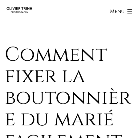
Skip
Olivier
Menu
to
Trinh
content
Photography
Comment
fixer la
boutonnièr
e du marié