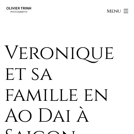
Skip
Olivier
Menu
to
Trinh
content
Photography
Veronique
et sa
famille en
Ao Dai à