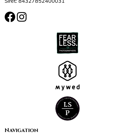
Siret: 84327852400031
Navigation